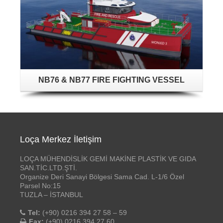
NB76 & NB77 FIRE FIGHTING VESSEL
Loça Merkez İletişim
LOÇA MÜHENDİSLİK GEMİ MAKİNE PLASTİK VE GIDA
SAN.TİC.LTD.ŞTİ.
Organize Deri Sanayi Bölgesi Sama Cad. L-1/6 Özel
Parsel No:15
TUZLA – İSTANBUL
Tel:
(+90) 0216 394 27 58 – 59
Fax:
(+90) 0216 394 27 60