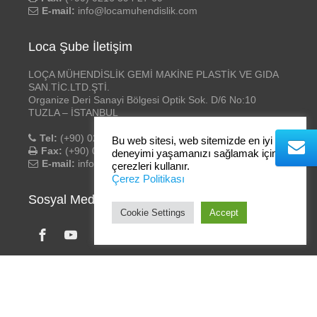
E-mail:
info@locamuhendislik.com
Loca Şube İletişim
LOÇA MÜHENDİSLİK GEMİ MAKİNE PLASTİK VE GIDA
SAN.TİC.LTD.ŞTİ.
Organize Deri Sanayi Bölgesi Optik Sok. D/6 No:10
TUZLA – İSTANBUL
Tel:
(+90) 0216 394 27 58 – 59
Bu web sitesi, web sitemizde en iyi
Fax:
(+90) 0216 394 27 60
deneyimi yaşamanızı sağlamak için
E-mail:
info@locamuhendislik.com
çerezleri kullanır.
Çerez Politikası
Sosyal Medya
Cookie Settings
Accept
Loça Mühendislik
- ©2020 Tüm hakları saklıdır. | Tasarım