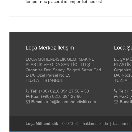
tempor nec placerat id, imperdiet nec est.
Loça Merkez İletişim
Loca Şu
LOÇA MÜHENDİSLİK GEMİ MAKİNE
LOÇA MÜ
PLASTİK VE GIDA SAN.TİC.LTD.ŞTİ.
PLASTİK 
Organize Deri Sanayi Bölgesi Sama Cad.
Organize 
L-1/6 Özel Parsel No:15
D/6 No:1
TUZLA – İSTANBUL
TUZLA –
Tel:
(+90) 0216 394 27 58 – 59
Tel:
(+
Fax:
(+90) 0216 394 27 60
Fax:
(
E-mail:
info@locamuhendislik.com
E-mail
Loça Mühendislik
- ©2020 Tüm hakları saklıdır. | Tasarım
ne