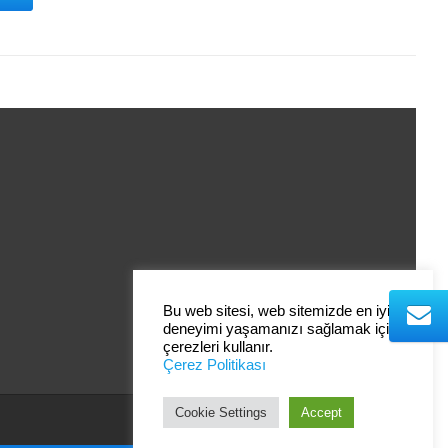
Bu web sitesi, web sitemizde en iyi
deneyimi yaşamanızı sağlamak için
çerezleri kullanır.
Çerez Politikası
Cookie Settings
Accept