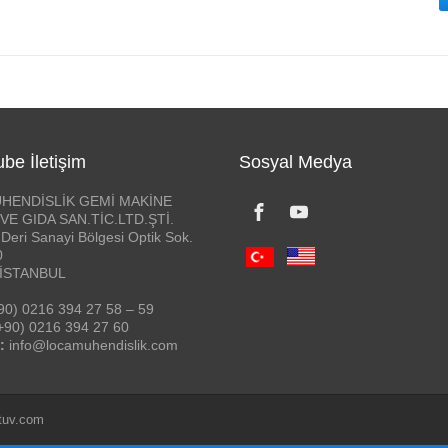
be İletişim
Sosyal Medya
HENDİSLİK GEMİ MAKİNE
VE GIDA SAN.TİC.LTD.ŞTİ.
Deri Sanayi Bölgesi Optik Sok.
0
 İSTANBUL
90) 0216 394 27 58 – 59
+90) 0216 394 27 60
:
info@locamuhendislik.com
tuv.com