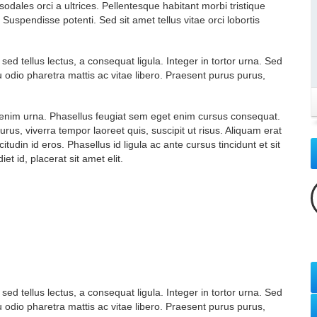
odales orci a ultrices. Pellentesque habitant morbi tristique
uspendisse potenti. Sed sit amet tellus vitae orci lobortis
 tellus lectus, a consequat ligula. Integer in tortor urna. Sed
u odio pharetra mattis ac vitae libero. Praesent purus purus,
c enim urna. Phasellus feugiat sem eget enim cursus consequat.
rus, viverra tempor laoreet quis, suscipit ut risus. Aliquam erat
itudin id eros. Phasellus id ligula ac ante cursus tincidunt et sit
t id, placerat sit amet elit.
 tellus lectus, a consequat ligula. Integer in tortor urna. Sed
u odio pharetra mattis ac vitae libero. Praesent purus purus,