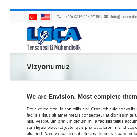
(+90) 0216 394 27 58
/
info@locamuhen
Vizyonumuz
We are Envision. Most complete them
Proin et leo erat, in convallis nisi. Cras vehicula convallis 
facilisis risus sit amet metus consectetur at dignissim tell
nisl. Vestibulum pretium dictum mi, a facilisis tellus ac
sem ligula placerat justo, quis pharetra lorem nisl id sap
eleifend. Nam varius, nisl at ultricies rhoncus, quam metus