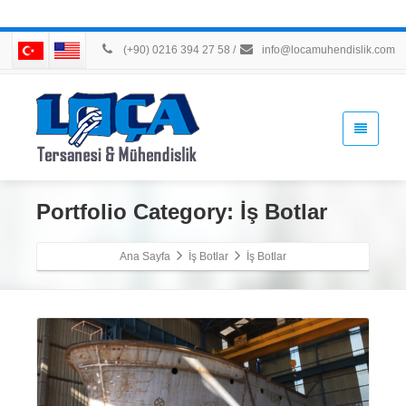
(+90) 0216 394 27 58
/
info@locamuhendislik.com
Portfolio Category:
İş Botlar
Ana Sayfa
İş Botlar
İş Botlar