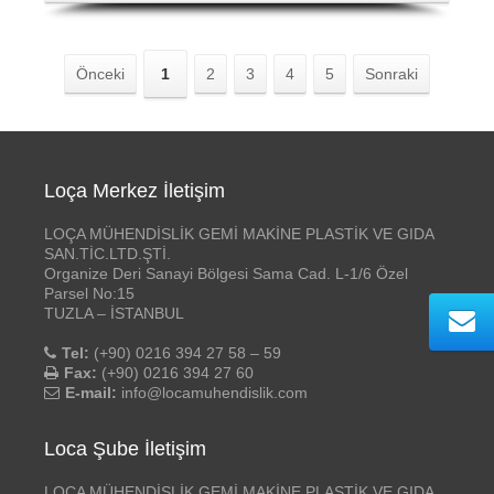
Önceki
1
2
3
4
5
Sonraki
Loça Merkez İletişim
LOÇA MÜHENDİSLİK GEMİ MAKİNE PLASTİK VE GIDA
SAN.TİC.LTD.ŞTİ.
Organize Deri Sanayi Bölgesi Sama Cad. L-1/6 Özel
Parsel No:15
TUZLA – İSTANBUL
Tel:
(+90) 0216 394 27 58 – 59
Fax:
(+90) 0216 394 27 60
E-mail:
info@locamuhendislik.com
Loca Şube İletişim
LOÇA MÜHENDİSLİK GEMİ MAKİNE PLASTİK VE GIDA