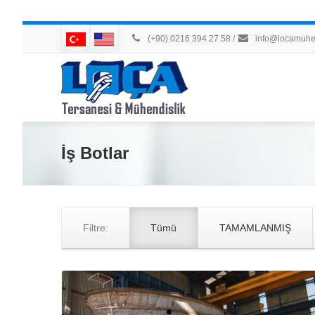
(+90) 0216 394 27 58
/
info@locamuhen
İş Botlar
Filtre:
Tümü
TAMAMLANMIŞ