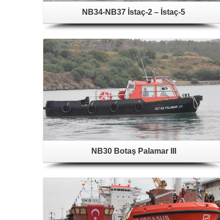
NB34-NB37 İstaç-2 – İstaç-5
NB30 Botaş Palamar III