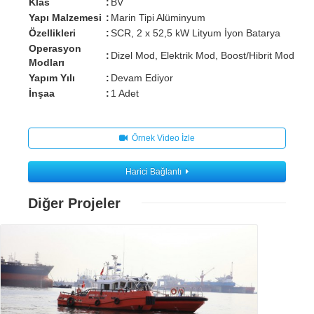
Klas
:
BV
Yapı Malzemesi
:
Marin Tipi Alüminyum
Özellikleri
:
SCR, 2 x 52,5 kW Lityum İyon Batarya
Operasyon
:
Dizel Mod, Elektrik Mod, Boost/Hibrit Mod
Modları
Yapım Yılı
:
Devam Ediyor
İnşaa
:
1 Adet
Örnek Video İzle
Harici Bağlantı
Diğer Projeler