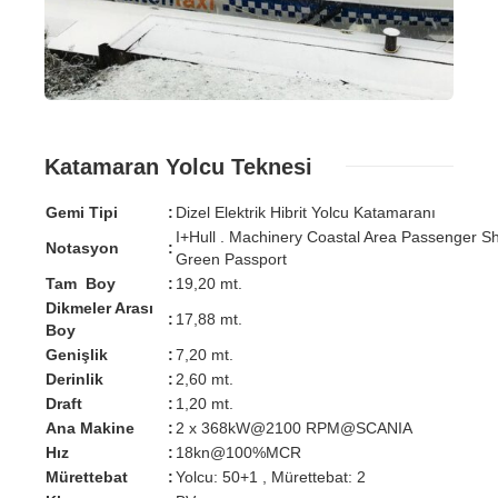
Katamaran Yolcu Teknesi
Gemi Tipi
:
Dizel Elektrik Hibrit Yolcu Katamaranı
I+Hull . Machinery Coastal Area Passenger Sh
Notasyon
:
Green Passport
Tam Boy
:
19,20 mt.
Dikmeler Arası
:
17,88 mt.
Boy
Genişlik
:
7,20 mt.
Derinlik
:
2,60 mt.
Draft
:
1,20 mt.
Ana Makine
:
2 x 368kW@2100 RPM@SCANIA
Hız
:
18kn@100%MCR
Mürettebat
:
Yolcu: 50+1 , Mürettebat: 2