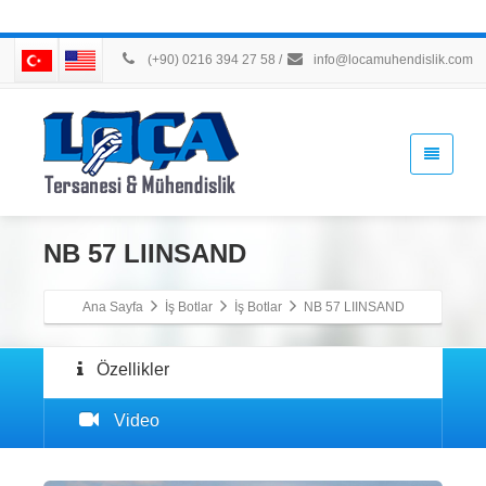
(+90) 0216 394 27 58
/
info@locamuhendislik.com
NB 57 LIINSAND
Ana Sayfa
İş Botlar
İş Botlar
NB 57 LIINSAND
Özellikler
Video