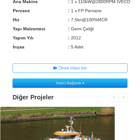
Ana Makine
:
1 x 110kW@2800RPM IVECO
Pervane
:
1 x FP Pervane
Hız
:
7,5kn@100%MCR
Yapı Malzemesi
:
Gemi Çeliği
Yapım Yılı
:
2012
İnşaa
:
5 Adet
Örnek Video İzle
Harici Bağlantı
Diğer Projeler