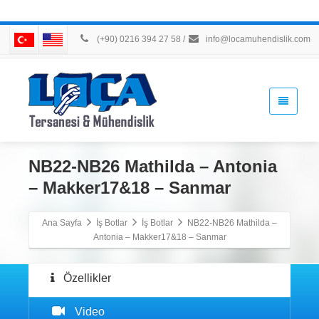
(+90) 0216 394 27 58
/
info@locamuhendislik.com
NB22-NB26 Mathilda – Antonia
– Makker17&18 – Sanmar
Ana Sayfa
İş Botlar
İş Botlar
NB22-NB26 Mathilda –
Antonia – Makker17&18 – Sanmar
Özellikler
Video