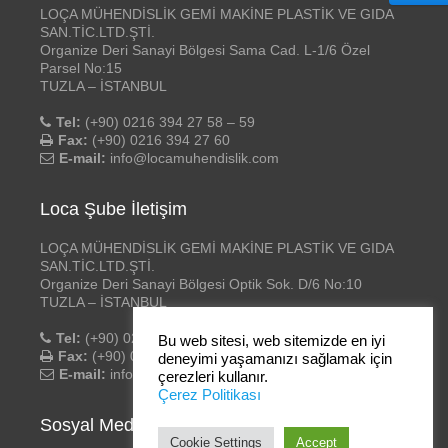
LOÇA MÜHENDİSLİK GEMİ MAKİNE PLASTİK VE GIDA
SAN.TİC.LTD.ŞTİ.
Organize Deri Sanayi Bölgesi Sama Cad. L-1/6 Özel
Parsel No:15
TUZLA – İSTANBUL
Tel:
(+90) 0216 394 27 58 – 59
Fax:
(+90) 0216 394 27 60
E-mail:
info@locamuhendislik.com
Loca Şube İletişim
LOÇA MÜHENDİSLİK GEMİ MAKİNE PLASTİK VE GIDA
SAN.TİC.LTD.ŞTİ.
Organize Deri Sanayi Bölgesi Optik Sok. D/6 No:10
TUZLA – İSTANBUL
Tel:
(+90) 0216 394 27 58 – 59
Bu web sitesi, web sitemizde en iyi
Fax:
(+90) 0216 394 27 60
deneyimi yaşamanızı sağlamak için
E-mail:
info@locamuhendislik.com
çerezleri kullanır.
Çerez Politikası
Sosyal Medya
Cookie Settings
Accept