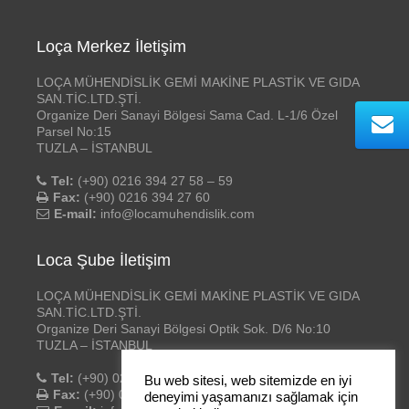
Loça Merkez İletişim
LOÇA MÜHENDİSLİK GEMİ MAKİNE PLASTİK VE GIDA
SAN.TİC.LTD.ŞTİ.
Organize Deri Sanayi Bölgesi Sama Cad. L-1/6 Özel
Parsel No:15
TUZLA – İSTANBUL
Tel:
(+90) 0216 394 27 58 – 59
Fax:
(+90) 0216 394 27 60
E-mail:
info@locamuhendislik.com
Loca Şube İletişim
LOÇA MÜHENDİSLİK GEMİ MAKİNE PLASTİK VE GIDA
SAN.TİC.LTD.ŞTİ.
Organize Deri Sanayi Bölgesi Optik Sok. D/6 No:10
TUZLA – İSTANBUL
Tel:
(+90) 0216 394 27 58 – 59
Bu web sitesi, web sitemizde en iyi
Fax:
(+90) 0216 394 27 60
deneyimi yaşamanızı sağlamak için