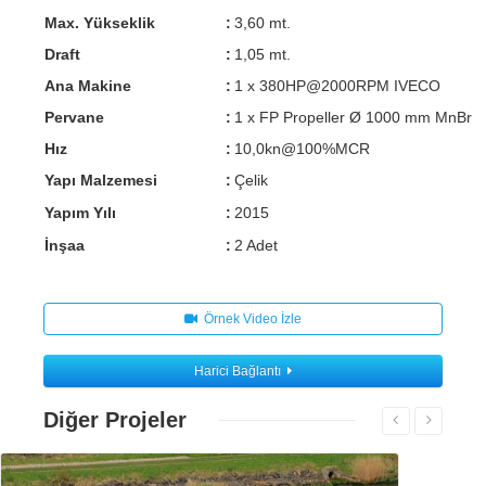
Max. Yükseklik
:
3,60 mt.
Draft
:
1,05 mt.
Ana Makine
:
1 x 380HP@2000RPM IVECO
Pervane
:
1 x FP Propeller Ø 1000 mm MnBr
Hız
:
10,0kn@100%MCR
Yapı Malzemesi
:
Çelik
Yapım Yılı
:
2015
İnşaa
:
2 Adet
Örnek Video İzle
Harici Bağlantı
Diğer Projeler