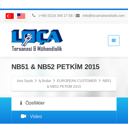
(+90) 0216 394 27 58
/
info@locamuhendislik.com
NB51 & NB52 PETKİM 2015
Ana Sayfa
İş Botlar
EUROPEAN CUSTOMER
NB51
& NB52 PETKİM 2015
Özellikler
Video