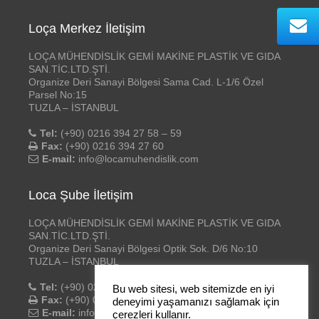
Loça Merkez İletişim
LOÇA MÜHENDİSLİK GEMİ MAKİNE PLASTİK VE GIDA
SAN.TİC.LTD.ŞTİ.
Organize Deri Sanayi Bölgesi Sama Cad. L-1/6 Özel
Parsel No:15
TUZLA – İSTANBUL
Tel:
(+90) 0216 394 27 58 – 59
Fax:
(+90) 0216 394 27 60
E-mail:
info@locamuhendislik.com
Loca Şube İletişim
LOÇA MÜHENDİSLİK GEMİ MAKİNE PLASTİK VE GIDA
SAN.TİC.LTD.ŞTİ.
Organize Deri Sanayi Bölgesi Optik Sok. D/6 No:10
TUZLA – İSTANBUL
Tel:
(+90) 0216 394 27 58 – 59
Bu web sitesi, web sitemizde en iyi
Fax:
(+90) 0216 394 27 60
deneyimi yaşamanızı sağlamak için
E-mail:
info@locamuhendislik.com
çerezleri kullanır.