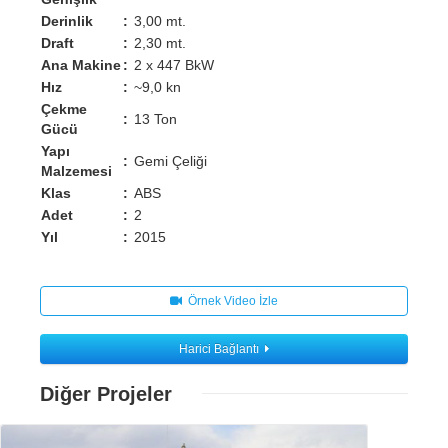
Derinlik
:
3,00 mt.
Draft
:
2,30 mt.
Ana Makine
:
2 x 447 BkW
Hız
:
~9,0 kn
Çekme
:
13 Ton
Gücü
Yapı
:
Gemi Çeliği
Malzemesi
Klas
:
ABS
Adet
:
2
Yıl
:
2015
Örnek Video İzle
Harici Bağlantı
Diğer Projeler