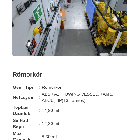
Römorkör
Gemi Tipi
:
Romorkör
ABS +A1, TOWING VESSEL, +AMS,
Notasyon
:
ABCU, BP(13 Tonnes)
Toplam
:
14,90 mt.
Uzunluk
Su Hattı
:
14,20 mt.
Boyu
Max.
:
8,30 mt.
Genişlik