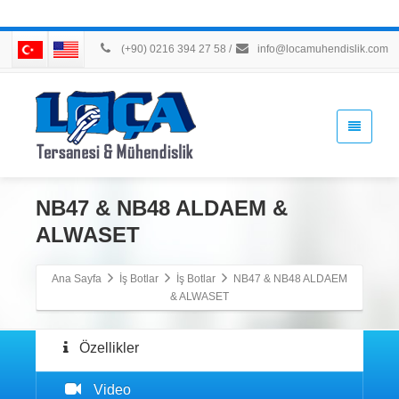
(+90) 0216 394 27 58
/
info@locamuhendislik.com
NB47 & NB48 ALDAEM &
ALWASET
Ana Sayfa
İş Botlar
İş Botlar
NB47 & NB48 ALDAEM
& ALWASET
Özellikler
Video