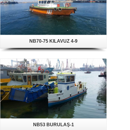
NB70-75 KILAVUZ 4-9
NB53 BURULAŞ-1
NB32&N