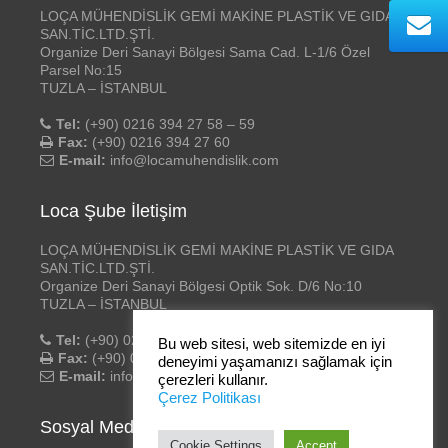
LOÇA MÜHENDİSLİK GEMİ MAKİNE PLASTİK VE GIDA
SAN.TİC.LTD.ŞTİ.
Organize Deri Sanayi Bölgesi Sama Cad. L-1/6 Özel
Parsel No:15
TUZLA – İSTANBUL
Tel:
(+90) 0216 394 27 58 – 59
Fax:
(+90) 0216 394 27 60
E-mail:
info@locamuhendislik.com
Loca Şube İletişim
LOÇA MÜHENDİSLİK GEMİ MAKİNE PLASTİK VE GIDA
SAN.TİC.LTD.ŞTİ.
Organize Deri Sanayi Bölgesi Optik Sok. D/6 No:10
TUZLA – İSTANBUL
Tel:
(+90) 0216 394 27 58 – 59
Bu web sitesi, web sitemizde en iyi
Fax:
(+90) 0216 394 27 60
deneyimi yaşamanızı sağlamak için
E-mail:
info@locamuhendislik.com
çerezleri kullanır.
Çerez Politikası
Sosyal Medya
Cookie Settings
Accept