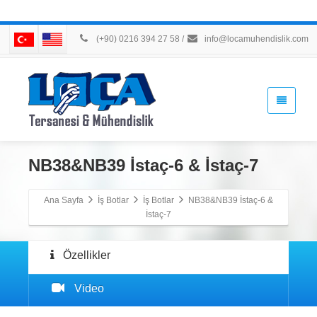
(+90) 0216 394 27 58
/
info@locamuhendislik.com
NB38&NB39 İstaç-6 & İstaç-7
Ana Sayfa
İş Botlar
İş Botlar
NB38&NB39 İstaç-6 &
İstaç-7
Özellikler
Video