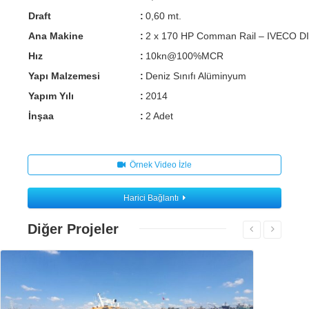
Draft
:
0,60 mt.
Ana Makine
:
2 x 170 HP Comman Rail – IVECO D
Hız
:
10kn@100%MCR
Yapı Malzemesi
:
Deniz Sınıfı Alüminyum
Yapım Yılı
:
2014
İnşaa
:
2 Adet
Örnek Video İzle
Harici Bağlantı
Diğer Projeler