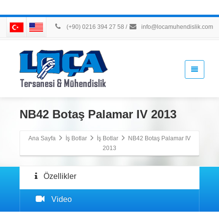
(+90) 0216 394 27 58
/
info@locamuhendislik.com
NB42 Botaş Palamar IV 2013
Ana Sayfa
İş Botlar
İş Botlar
NB42 Botaş Palamar IV
2013
Özellikler
Video