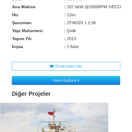
Ana Makine
:
207 bkW @2000RPM IVECO
Hız
:
11kn
Şanzıman
:
ZFW320 1:2,96
Yapı Malzemesi
:
Çelik
Yapım Yılı
:
2013
İnşaa
:
1 Adet
Örnek Video İzle
Harici Bağlantı
Diğer Projeler