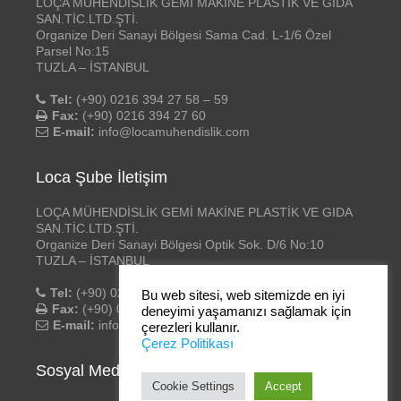
LOÇA MÜHENDİSLİK GEMİ MAKİNE PLASTİK VE GIDA
SAN.TİC.LTD.ŞTİ.
Organize Deri Sanayi Bölgesi Sama Cad. L-1/6 Özel
Parsel No:15
TUZLA – İSTANBUL
Tel:
(+90) 0216 394 27 58 – 59
Fax:
(+90) 0216 394 27 60
E-mail:
info@locamuhendislik.com
Loca Şube İletişim
LOÇA MÜHENDİSLİK GEMİ MAKİNE PLASTİK VE GIDA
SAN.TİC.LTD.ŞTİ.
Organize Deri Sanayi Bölgesi Optik Sok. D/6 No:10
TUZLA – İSTANBUL
Tel:
(+90) 0216 394 27 58 – 59
Bu web sitesi, web sitemizde en iyi
Fax:
(+90) 0216 394 27 60
deneyimi yaşamanızı sağlamak için
E-mail:
info@locamuhendislik.com
çerezleri kullanır.
Çerez Politikası
Sosyal Medya
Cookie Settings
Accept