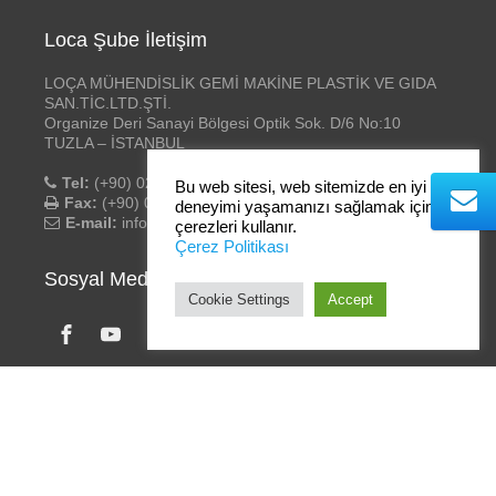
Loca Şube İletişim
LOÇA MÜHENDİSLİK GEMİ MAKİNE PLASTİK VE GIDA
SAN.TİC.LTD.ŞTİ.
Organize Deri Sanayi Bölgesi Optik Sok. D/6 No:10
TUZLA – İSTANBUL
Tel:
(+90) 0216 394 27 58 – 59
Bu web sitesi, web sitemizde en iyi
Fax:
(+90) 0216 394 27 60
deneyimi yaşamanızı sağlamak için
E-mail:
info@locamuhendislik.com
çerezleri kullanır.
Çerez Politikası
Sosyal Medya
Cookie Settings
Accept
Loça Mühendislik
- ©2020 Tüm hakları saklıdır. | Tasarım
netuv.com