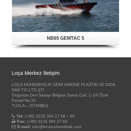
NB65 GEMTAC 5
Loça Merkez İletişim
LOÇA MÜHENDİSLİK GEMİ MAKİNE PLASTİK VE GIDA
SAN.TİC.LTD.ŞTİ.
Organize Deri Sanayi Bölgesi Sama Cad. L-1/6 Özel
Parsel No:15
TUZLA – İSTANBUL
Tel:
(+90) 0216 394 27 58 – 59
Fax:
(+90) 0216 394 27 60
E-mail:
info@locamuhendislik.com