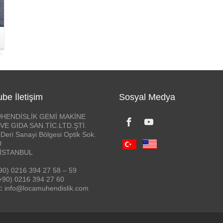
be İletişim
Sosyal Medya
HENDİSLİK GEMİ MAKİNE
VE GIDA SAN.TİC.LTD.ŞTİ.
Deri Sanayi Bölgesi Optik Sok.
0
 İSTANBUL
90) 0216 394 27 58 – 59
+90) 0216 394 27 60
:
info@locamuhendislik.com