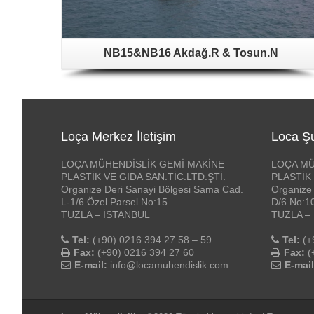
NB15&NB16 Akdağ.R & Tosun.N
Loça Merkez İletişim
Loca Şu
LOÇA MÜHENDİSLİK GEMİ MAKİNE
LOÇA MÜ
PLASTİK VE GIDA SAN.TİC.LTD.ŞTİ.
PLASTİK 
Organize Deri Sanayi Bölgesi Sama Cad.
Organize 
L-1/6 Özel Parsel No:15
D/6 No:1
TUZLA – İSTANBUL
TUZLA –
Tel:
(+90) 0216 394 27 58 – 59
Tel:
(+
Fax:
(+90) 0216 394 27 60
Fax:
(
E-mail:
info@locamuhendislik.com
E-mail