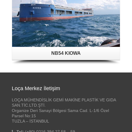
NB54 KIOWA
Loça Merkez İletişim
LOÇA MÜHENDİSLİK GEMİ MAKİNE PLASTİK VE GIDA
SAN.TİC.LTD.ŞTİ.
Organize Deri Sanayi Bölgesi Sama Cad. L-1/6 Özel
Parsel No:15
TUZLA – İSTANBUL
Tel:
(+90) 0216 394 27 58 – 59