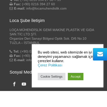
Fax:
(+90) 0216 394 27 60
E-mail:
info@locamuhendislik.com
Loca Şube İletişim
LOÇA MÜHENDİSLİK GEMİ MAKİNE PLASTİK VE GIDA
SAN.TİC.LTD.ŞTİ.
Organize Deri Sanayi Bölgesi Optik Sok. D/6 No:10
TUZLA – İSTANBUL
Tel:
(+90) 0216 394 27 58 – 59
Bu web sitesi, web sitemizde en iyi
Fax:
(+90) 0216 394 27 60
deneyimi yaşamanızı sağlamak için
E-mail:
info@locamuhendislik.com
çerezleri kullanır.
Çerez Politikası
Sosyal Medya
Cookie Settings
Accept