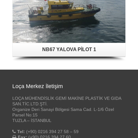
NB67 YALOVA PİLOT 1
Loça Merkez İletişim
LOÇA MÜHENDİSLİK GEMİ MAKİNE PLASTİK VE GIDA
SAN.TİC.LTD.ŞTİ.
Organize Deri Sanayi Bölgesi Sama Cad. L-1/6 Özel
Parsel No:15
TUZLA – İSTANBUL
Tel:
(+90) 0216 394 27 58 – 59
Fax:
(+90) 0216 394 27 60