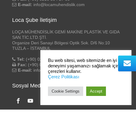
E-mail:
info@locamuhendislik.com
Loca Şube İletişim
LOÇA MÜHENDİSLİK GEMİ MAKİNE PLASTİK VE GIDA
SAN.TİC.LTD.ŞTİ.
Organize Deri Sanayi Bölgesi Optik Sok. D/6 No:10
TUZLA – İSTANBUL
Tel:
(+90) 0216 394 27 58 – 59
Bu web sitesi, web sitemizde en iyi
Fax:
(+90) 0216 394 27 60
deneyimi yaşamanızı sağlamak için
E-mail:
info@locamuhendislik.com
çerezleri kullanır.
Çerez Politikası
Sosyal Medya
Cookie Settings
Accept
Loça Mühendislik
- ©2020 Tüm hakları saklıdır. | Tasarım