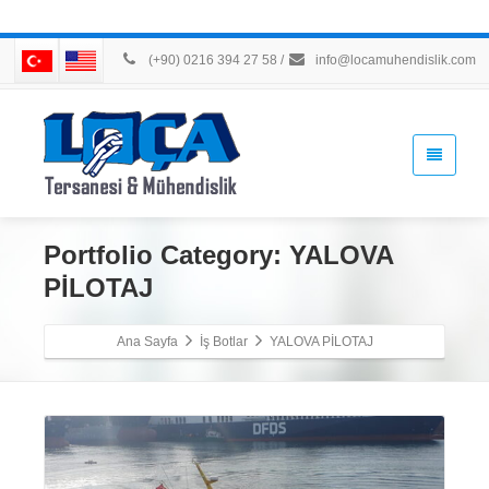
(+90) 0216 394 27 58
/
info@locamuhendislik.com
Portfolio Category:
YALOVA
PİLOTAJ
Ana Sayfa
İş Botlar
YALOVA PİLOTAJ