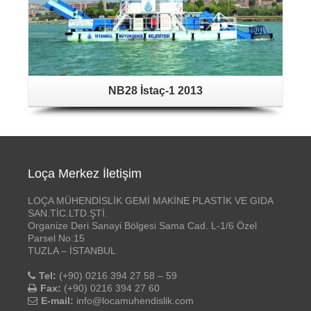
NB28 İstaç-1 2013
Loça Merkez İletişim
LOÇA MÜHENDİSLİK GEMİ MAKİNE PLASTİK VE GIDA
SAN.TİC.LTD.ŞTİ.
Organize Deri Sanayi Bölgesi Sama Cad. L-1/6 Özel
Parsel No:15
TUZLA – İSTANBUL
Tel:
(+90) 0216 394 27 58 – 59
Fax:
(+90) 0216 394 27 60
E-mail:
info@locamuhendislik.com